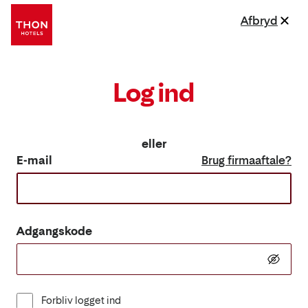
Afbryd
Log ind
eller
E-mail
Brug firmaaftale?
Adgangskode
Forbliv logget ind