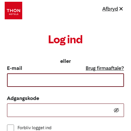
Afbryd
Log ind
eller
E-mail
Brug firmaaftale?
Adgangskode
Forbliv logget ind