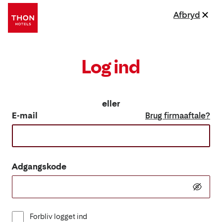
Afbryd
Log ind
eller
E-mail
Brug firmaaftale?
Adgangskode
Forbliv logget ind