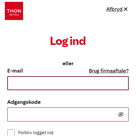
Afbryd
Log ind
eller
E-mail
Brug firmaaftale?
Adgangskode
Forbliv logget ind