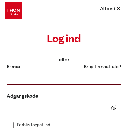
Afbryd
Log ind
eller
E-mail
Brug firmaaftale?
Adgangskode
Forbliv logget ind