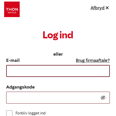
Afbryd
Log ind
eller
E-mail
Brug firmaaftale?
Adgangskode
Forbliv logget ind