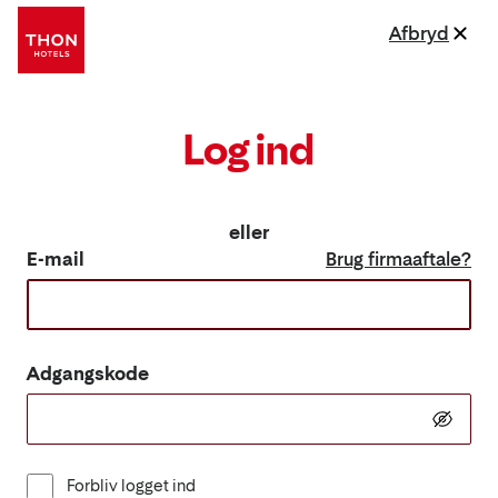
Afbryd
Log ind
eller
E-mail
Brug firmaaftale?
Adgangskode
Forbliv logget ind