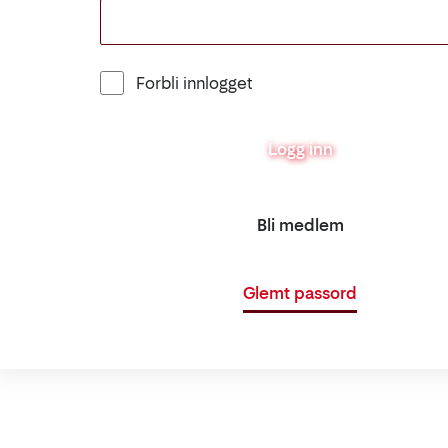
Forbli innlogget
Logg inn
Bli medlem
Glemt passord