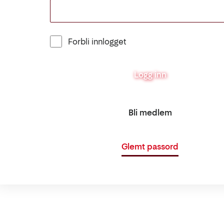
Forbli innlogget
Logg inn
Bli medlem
Glemt passord