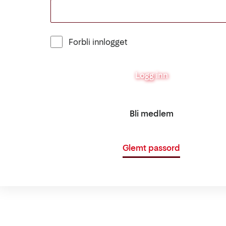
Forbli innlogget
Logg inn
Bli medlem
Glemt passord