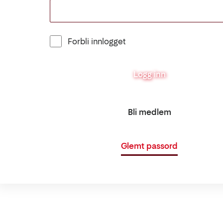
Forbli innlogget
Logg inn
Bli medlem
Glemt passord