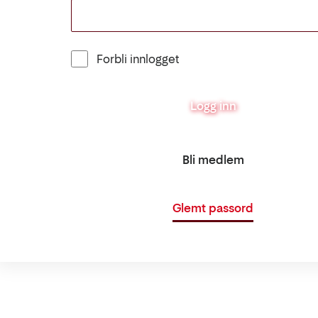
Forbli innlogget
Logg inn
Bli medlem
Glemt passord