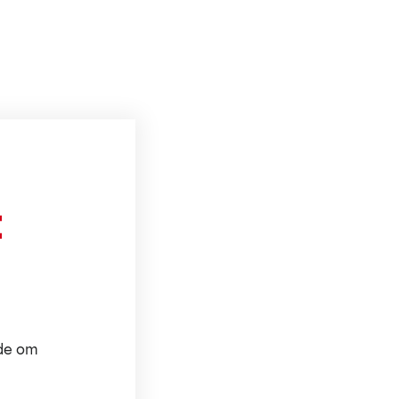
t
ode om