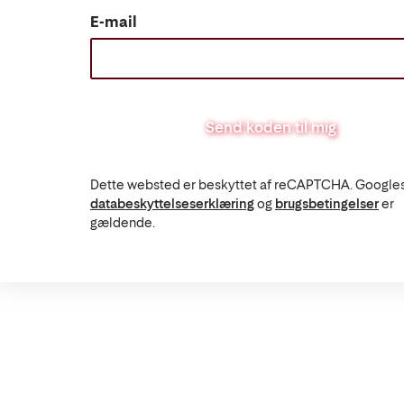
E-mail
Send koden til mig
Dette websted er beskyttet af reCAPTCHA. Google
databeskyttelseserklæring
og
brugsbetingelser
er
gældende.