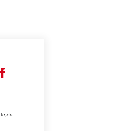
f
n kode