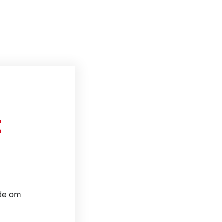
t
ode om