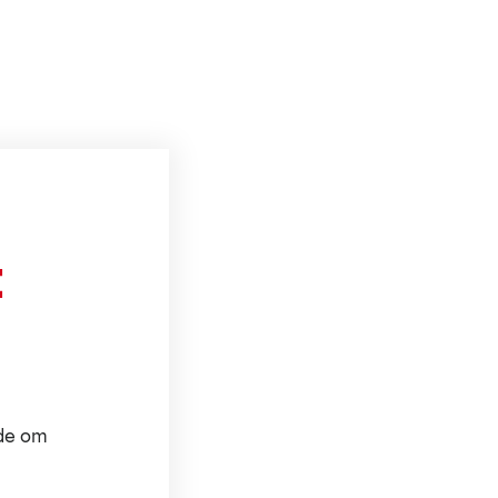
t
ode om