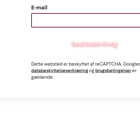
E-mail
Send koden til mig
Dette websted er beskyttet af reCAPTCHA. Google
databeskyttelseserklæring
og
brugsbetingelser
er
gældende.