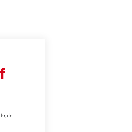
f
n kode