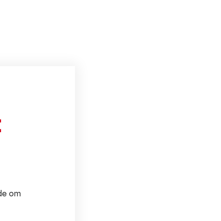
t
ode om