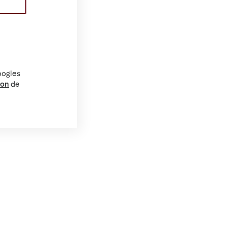
oogles
ion
de