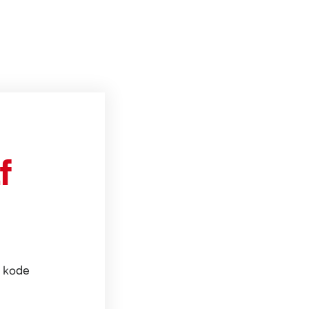
f
n kode