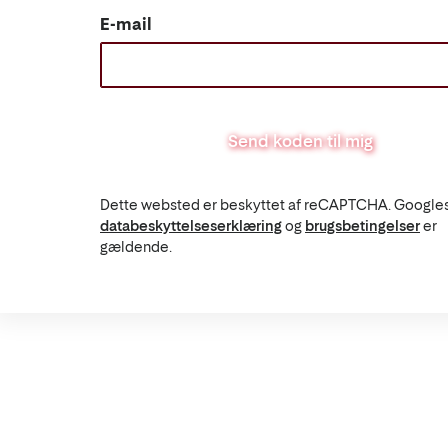
E-mail
Send koden til mig
Dette websted er beskyttet af reCAPTCHA. Google
databeskyttelseserklæring
og
brugsbetingelser
er
gældende.