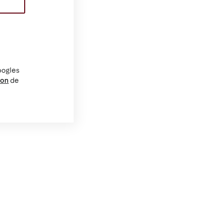
oogles
ion
de