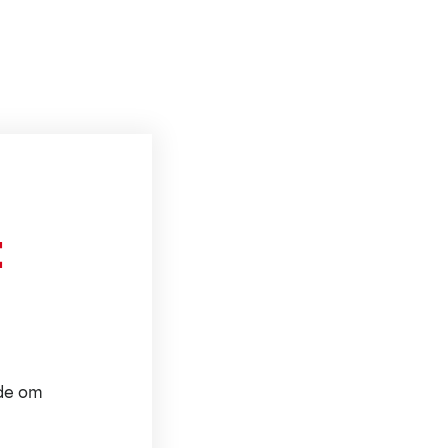
t
ode om