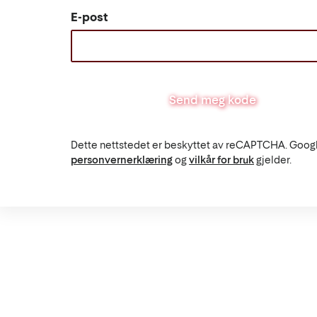
E-post
Send meg kode
Dette nettstedet er beskyttet av reCAPTCHA. Goog
personvernerklæring
og
vilkår for bruk
gjelder.