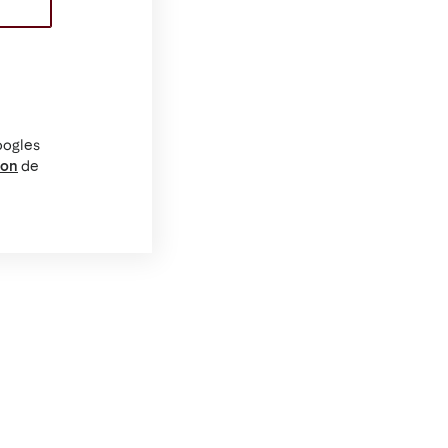
oogles
ion
de