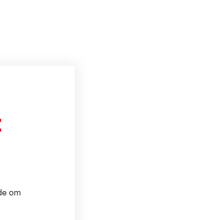
t
ode om