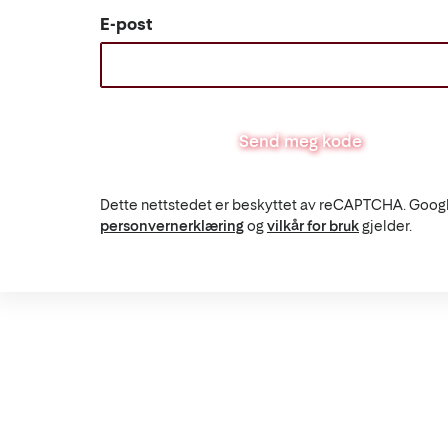
E-post
Send meg kode
Dette nettstedet er beskyttet av reCAPTCHA. Goog
personvernerklæring
og
vilkår for bruk
gjelder.