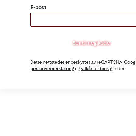
E-post
Send meg kode
Dette nettstedet er beskyttet av reCAPTCHA. Goog
personvernerklæring
og
vilkår for bruk
gjelder.