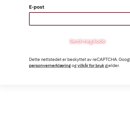
E-post
Send meg kode
Dette nettstedet er beskyttet av reCAPTCHA. Goog
personvernerklæring
og
vilkår for bruk
gjelder.